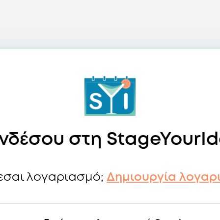
νδέσου στη StageYourI
εσαι λογαριασμό;
Δημιουργία λογαρ