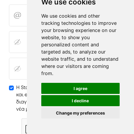
We use cookies
We use cookies and other
tracking technologies to improve
your browsing experience on our
website, to show you
personalized content and
targeted ads, to analyze our
website traffic, and to understand
where our visitors are coming
from.
Η StageYourIdea θα σας στέλνει προσφορές,
I agree
και email για έμπνευση. Μπορείτε να
I decline
διαγραφείτε αν δεν θέλετε να λαμβάνετε τα
νέα μας.
Change my preferences