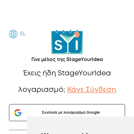
EL
Γίνε μέλος της StageYourIdea
Έχεις ήδη StageYourIdea
λογαριασμό;
Κάνε Σύνδεση
Συνέχισε με λογαριασμό Google
Ή