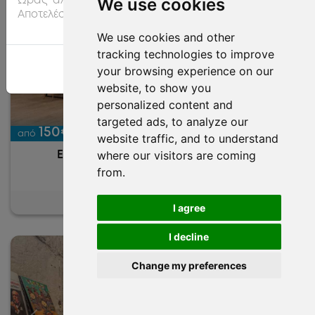
We use cookies
Ώρας' αλλά μπορεί να καταλήξετε με σελίδα 'Χωρίς
Αποτελέσματα'
We use cookies and other
tracking technologies to improve
Προηγούμενο
Επόμε
your browsing experience on our
Είμαι ενήμερος/η
website, to show you
personalized content and
targeted ads, to analyze our
150€
από
/ περίοδο
website traffic, and to understand
where our visitors are coming
Ενιαίος Minimal & Cozy Πολυχώρος
from.
Οδός Β. Όλγας
/
<
1 ώρας
/
70
Φέρε Το Δικό σου
35
I agree
I decline
Change my preferences
Χάρτης