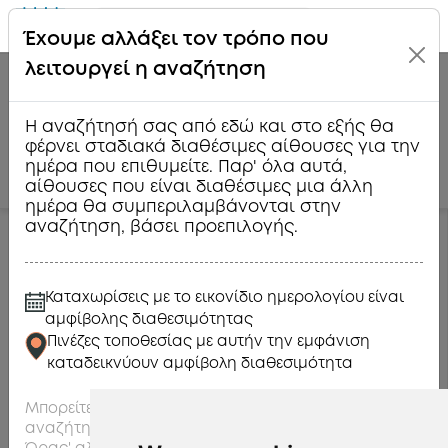
Πως
Ομαδική Συνάντηση
Έχουμε αλλάξει τον τρόπο που
Λειτουργεί
λειτουργεί η αναζήτηση
Ημέρα & Ώρα
Άτομα
(
0
)
Η αναζήτησή σας από εδώ και στο εξής θα
Ποιους Τύπους Αιθουσών προτιμάτε;
φέρνει σταδιακά διαθέσιμες αίθουσες για την
ημέρα που επιθυμείτε. Παρ' όλα αυτά,
Θεατρική
Lounge
Resident
αίθουσες που είναι διαθέσιμες μια άλλη
ημέρα θα συμπεριλαμβάνονται στην
αναζήτηση, βάσει προεπιλογής.
Συνολ. Ελαχ. Καταν. = Δωρεάν μίσθωση
(ιδιωτική
ή μή ιδιωτική),
εάν οι καλεσμένοι σας εν συνόλω
πληρώσουν ένα ελάχιστο ποσό (τιμή) σε
Καταχωρίσεις με το εικονίδιο ημερολογίου είναι
κατανάλωση Φαγητών & Ποτών
αμφίβολης διαθεσιμότητας
Πινέζες τοποθεσίας με αυτήν την εμφάνιση
Εμφάνιση 1 - 24 από 138 αίθουσες για Ομαδική Συνάντηση, κοντά
καταδεικνύουν αμφίβολη διαθεσιμότητα
στη Θεσσαλονίκη
Μπορείτε να εξαιρέσετε αυτές τις αίθουσες από την
αναζήτηση σας με κριτήρια από το φίλτρο 'Ημέρας &
Νέο!