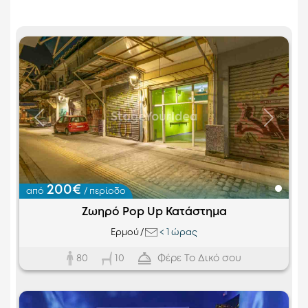
Προηγούμενο
Επόμεν
200€
από
/ περίοδο
Ζωηρό Pop Up Κατάστημα
Ερμού
/
<
1 ώρας
80
Φέρε Το Δικό σου
10