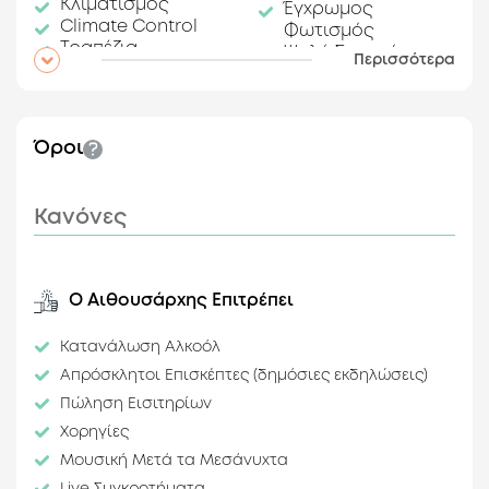
Κλιματισμός
Έγχρωμος
Climate Control
Φωτισμός
Τραπέζια
Ψηλά Σκαμπό
Περισσότερα
Καρέκλες
Εξοπλισμός DJ
Πολύπριζα
Ηχητικό Σύστημα
Ψυγείο
Disco Ball
Subwoofers
Όροι
Ψυγείο Πάγου
Άλλες Παροχές
Κανόνες
Safe for Valuables
Χαρακτηριστικά
Ο Αιθουσάρχης Επιτρέπει
Λεπτομέρειες
Στυλ
Κατανάλωση Αλκοόλ
Σχεδιασμού
Abandoned
Απρόσκλητοι Επισκέπτες (δημόσιες εκδηλώσεις)
Rustic
Ψηλοτάβανο
Πώληση Εισιτηρίων
Industrial
Φυσικός Αερισμός
Χορηγίες
Graffiti
Δυνατότητα
Μουσική Μετά τα Μεσάνυχτα
Πλήρους