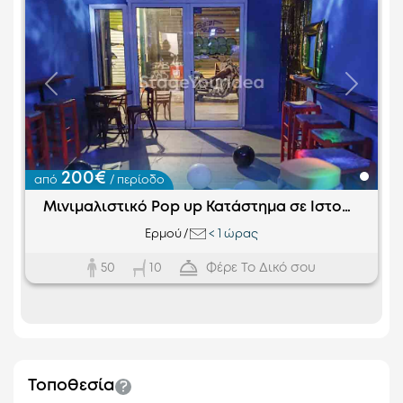
Προηγούμενο
Επόμεν
200€
από
/ περίοδο
Μινιμαλιστικό Pop up Κατάστημα σε Ιστορική Αγορά
Ερμού
/
<
1 ώρας
50
Φέρε Το Δικό σου
10
Τοποθεσία