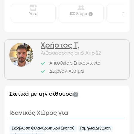
Yard
100 Άτομα
180 τ.μ
Χρήστος Τ,
Αιθουσάρχης από Απρ 22
Απευθείας Επικοινωνία
Δωρεάν Αίτημα
Σχετικά με την αίθουσα
Ιδανικός Χώρος για
Εκδήλωση Φιλανθρωπικού Σκοπού
Γαμήλια Δεξίωση