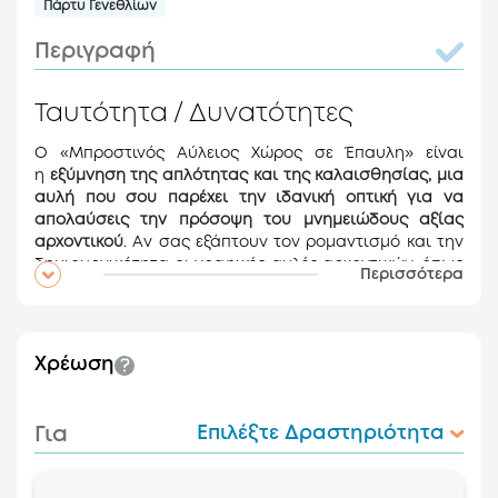
Πάρτυ Γενεθλίων
Περιγραφή
Ταυτότητα / Δυνατότητες
Ο «Μπροστινός Αύλειος Χώρος σε Έπαυλη» είναι
η
εξύμνηση της απλότητας και της καλαισθησίας, μια
αυλή που σου παρέχει την ιδανική οπτική για να
απολαύσεις την πρόσοψη του μνημειώδους αξίας
αρχοντικού
. Αν σας εξάπτουν τον ρομαντισμό και την
δημιουργικότητα οι γραφικές αυλές αρχοντικών, όπως
Περισσότερα
αυτές που απεικονίζονται στον ρετρό ελληνικό
κινηματογράφο ή σε βιβλία ιστορίας της
διακόσμησης και αρχιτεκτονικής, τότε μόλις
εντοπίσατε την δική σας ονειρική αυλή για την
Χρέωση
διοργάνωση της εκδήλωσής σας. Με φόντο την
επιβλητική αρχιτεκτονική και ιστορία του κτιρίου η
Αίθουσα απευθύνει ανοιχτό κάλεσμα στο ευρύ κοινό
Για
Επιλέξτε Δραστηριότητα
προσαρμοσμένη στην ανάγκες του χώρου της
σύγχρονης διοργάνωσης και ειδικότερα των
εκλεπτυσμένων εκδηλώσεων χωρίς να αλλοιώνεται η