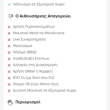
2. Διαθέτουμε εξοπλισμό για DJ και μικρόφωνο.
Κάπνισμα σε Εξωτερικό Χώρο
3. Κατόπιν επιπλέον επιβάρυνσης μπορούμε να
Ο Αιθουσάρχης Απαγορεύει
παρέχουμε οτιδήποτε άλλο μας ζητήσετε (πέρα
από τις παροχές που συμπεριλαμβάνει η
Χρήση Πυροτεχνημάτων
κράτηση).
Μουσική Μετά τα Μεσάνυχτα
Live Συγκροτήματα
Για Παραγωγές
Ο
«Μπροστινός Αύλειος Χώρος σε
Μαγείρεμα
Έπαυλη» είναι το σκηνικό περιβάλλον που αναζητάτε
Ψήσιμο (BBQ)
για παραγωγές με φόντο την αρχιτεκτονική του 18ου
Αναδιάταξη Επίπλων
αιώνα.
Αλλαγές στη Διακόσμηση
Χρήση Glitter ή Κομφετί
BYO DJ (με δικό σου DJ)
Άτομα <18 ετών Μόνα τους
Δυνατή Μουσική σε Εξωτερικό Χώρο
Περιορισμοί