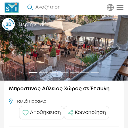
Πως
Αναζήτηση
Λειτουργεί
Περιηγήσου
Προηγούμενο
Επό
Μπροστινός Αύλειος Χώρος σε Έπαυλη
Παλιά Παραλία
Αποθήκευση
Κοινοποίηση