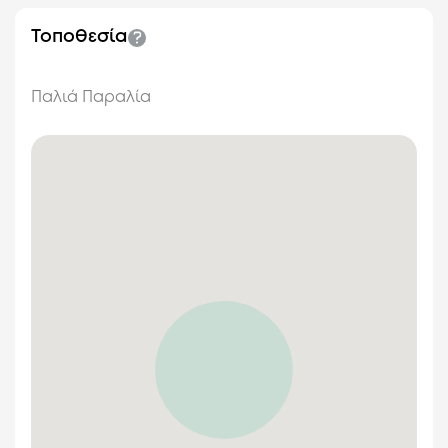
Τοποθεσία
425€
από
/ ημέρα
Ήσυχο Γραφικό Κελάρι
Παλιά Παραλία
Παλιά Παραλία
/
<
1 ώρας
60
Όλες οι επιλογές
70
Προηγούμενο
Επόμεν
600€
από
/ ημέρα