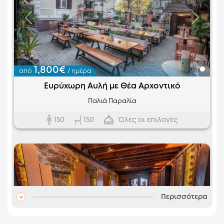
Προηγούμενο
Επόμεν
1,800€
από
/ ημέρα
Ευρύχωρη Αυλή με Θέα Αρχοντικό
Παλιά Παραλία
150
Όλες οι επιλογές
150
Περισσότερα
Προηγούμενο
Επόμεν