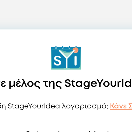
νε μέλος της StageYourI
ήδη StageYourIdea λογαριασμό;
Κάνε 