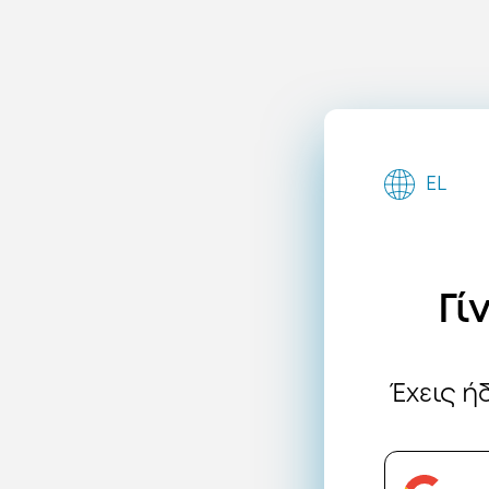
EL
Γί
Έχεις 