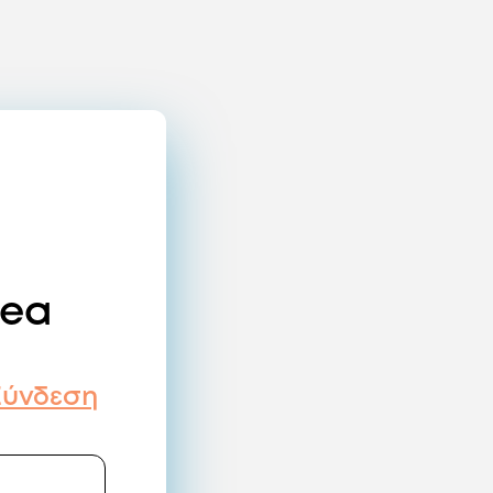
dea
Σύνδεση