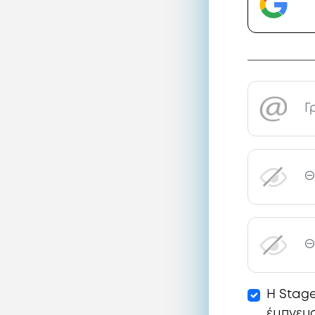
Η Stage
έμπνευσ