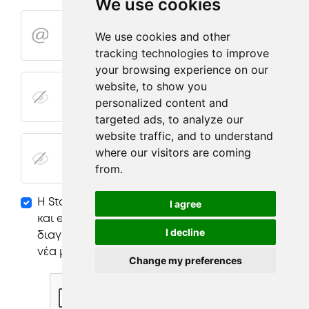
We use cookies
We use cookies and other
tracking technologies to improve
your browsing experience on our
website, to show you
personalized content and
targeted ads, to analyze our
website traffic, and to understand
where our visitors are coming
from.
Η StageYourIdea θα σας στέλνει προσφορές,
I agree
και email για έμπνευση. Μπορείτε να
I decline
διαγραφείτε αν δεν θέλετε να λαμβάνετε τα
νέα μας.
Change my preferences