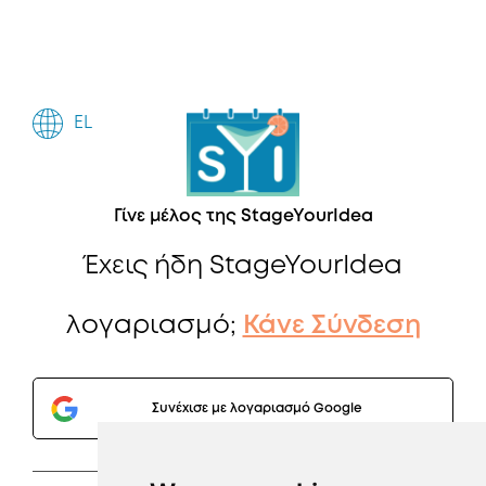
EL
Γίνε μέλος της StageYourIdea
Έχεις ήδη StageYourIdea
λογαριασμό;
Κάνε Σύνδεση
Συνέχισε με λογαριασμό Google
Ή