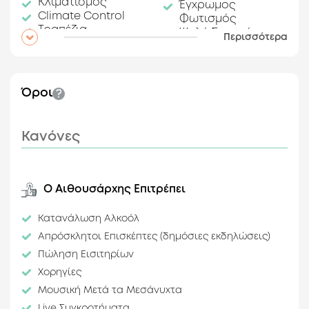
Κλιματισμός
Έγχρωμος
Climate Control
Φωτισμός
Τραπέζια
Ψηλά Σκαμπό
Περισσότερα
Καρέκλες
Εξοπλισμός DJ
Πολύπριζα
Ηχητικό Σύστημα
Ψυγείο
Disco Ball
Subwoofers
Όροι
Ψυγείο Πάγου
Άλλες Παροχές
Κανόνες
Safe for Valuables
Χαρακτηριστικά
Ο Αιθουσάρχης Επιτρέπει
Λεπτομέρειες
Στυλ
Κατανάλωση Αλκοόλ
Σχεδιασμού
Abandoned
Απρόσκλητοι Επισκέπτες (δημόσιες εκδηλώσεις)
Rustic
Ψηλοτάβανο
Πώληση Εισιτηρίων
Industrial
Φυσικός Αερισμός
Χορηγίες
Graffiti
Δυνατότητα
Μουσική Μετά τα Μεσάνυχτα
Πλήρους
Live Συγκροτήματα