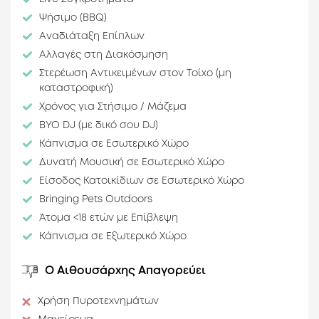
Σκοτεινιάσματος
Ψήσιμο (BBQ)
Διαχυτικός Ήχος
Αναδιάταξη Επίπλων
Χωρίς Κολώνες
(ενιαίος χώρος)
Αλλαγές στη Διακόσμηση
Στερέωση Αντικειμένων στον Τοίχο (μη
Προσβασιμότητα
Τύπος Χώρων
καταστροφική)
Ισόγειο
Εσωτερικό Bar
Χρόνος για Στήσιμο / Μάζεμα
Πρόσβαση μέσω
Χώρος
BYO DJ (με δικό σου DJ)
Ασφάλτου
Καπνίσματος
Σε Αναγνωρίσιμο
Κάπνισμα σε Εσωτερικό Χώρο
Δρόμο (εύρεση από
Δυνατή Μουσική σε Εσωτερικό Χώρο
ταξί)
Είσοδος Κατοικίδιων σε Εσωτερικό Χώρο
Κοντινή Στάση
Bringing Pets Outdoors
Λεωφορείου
Άτομα <18 ετών με Επίβλεψη
Ειδικές
Κάπνισμα σε Εξωτερικό Χώρο
Προτιμήσεις
Αστική Τοποθεσία
Ο Αιθουσάρχης Απαγορεύει
Empty
Επιπλωμένο
Χρήση Πυροτεχνημάτων
Ιδιωτικός