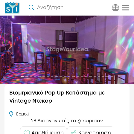
Πως
Αναζήτηση
Λειτουργεί
Προηγούμενο
Επό
Βιομηχανικό Pop Up Κατάστημα με
Vintage Ντεκόρ
Ερμού
28 Διοργανωτές το ξεχώρισαν
Αποθήκευση
Κοινοποίηση