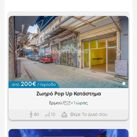
Προηγούμενο
Επόμεν
200€
από
/ περίοδο
Ζωηρό Pop Up Κατάστημα
Ερμού
/
<
1 ώρας
80
Φέρε Το Δικό σου
10