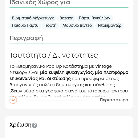
Ιδανικός Χώρος για
Βιωματικό Μάρκετινγκ
Bazaar
Πάρτυ Γενεθλίων
Παιδικό Πάρτυ
Γιορτή
Μουσικό Βίντεο
Ντοκιμαντέρ
Περιγραφή
Ταυτότητα / Δυνατότητες
Το «Βιομηχανικό Pop Up Κατάστημα με Vintage
Ντεκόρ» είναι
μία κυψέλη ψυχαγωγίας, μία πλατφόρμα
επικοινωνίας και δικτύωσης
που προσφέρει στους
διοργανωτές παλέτα δημιουργίας και σύνθεσης
ιδεών μέσα στα γραφικά στενά του ιστορικού κέντρου
της πόλης. Σε μια ζωηρή πόλη γεμάτη εστίες
Περισσότερα
διασκέδασης έχετε τη δυνατότητα ν’ αξιοποιήσετε
έναν χώρο με βιομηχανικά, ρετρό, νοσταλγικά αλλά
και σύγχρονα στοιχεία που θα παρέχουν ζεστασιά και
παράλληλα μια φρέσκια ατμόσφαιρα στους
Χρέωση
καλεσμένους σας.