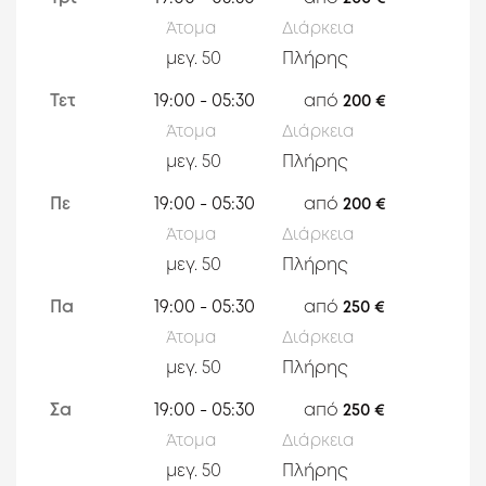
Άτομα
Διάρκεια
1. Στον πεζόδρομο τις βραδινές ώρες Παρασκευή
& Σάββατο διατίθεται ελεύθερο δημόσιο
μεγ.
50
Πλήρης
πάρκινγκ, οπότε και σίγουρη στάθμευση για
φορτο-εκφόρτωση ή για επίτιμους καλεσμένους
Τετ
19:00 - 05:30
από
200 €
Άτομα
Διάρκεια
2. Κατόπιν σχετικού αιτήματος, με επιπλέον
χρέωση, μπορούν να προταθούν εξωτερικοί
μεγ.
50
Πλήρης
συνεργάτες (π.χ. DJ, υπηρεσίες τροφοδοσίας)
Πε
19:00 - 05:30
από
200 €
Άτομα
Διάρκεια
Για Παραγωγές
Το «Βιομηχανικό Pop Up Κατάστημα με
μεγ.
50
Πλήρης
Vintage Ντεκόρ» προσφέρεται για δραστηριότητες
δημιουργίας περιεχομένου, με έμφαση στις ιστορικές
Πα
19:00 - 05:30
από
250 €
λήψεις αγορών και χαρακτηριστικά δείγματα
Άτομα
Διάρκεια
αρχιτεκτονικής παλιών καταστημάτων.
μεγ.
50
Πλήρης
Σα
19:00 - 05:30
από
250 €
Άτομα
Διάρκεια
μεγ.
50
Πλήρης