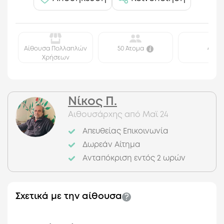
Αίθουσα Πολλαπλών
50 Άτομα
45 τ.μ.
Χρήσεων
Νίκος Π.
Αιθουσάρχης από Μαϊ 24
Απευθείας Επικοινωνία
Δωρεάν Αίτημα
Ανταπόκριση εντός
2 ωρών
Σχετικά με την αίθουσα