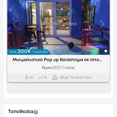
Προηγούμενο
Επόμεν
200€
από
/ περίοδο
Μινιμαλιστικό Pop up Κατάστημα σε Ιστορική Αγορά
Ερμού
/
<
1 ώρας
50
Φέρε Το Δικό σου
10
Τοποθεσία