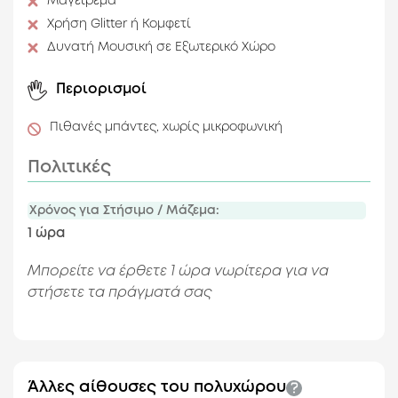
Μαγείρεμα
Εσωτερικός Χώρος
Covered Outdoor
Χρήση Glitter ή Κομφετί
Δυνατή Μουσική σε Εξωτερικό Χώρο
Περιορισμοί
Πιθανές μπάντες, χωρίς μικροφωνική
Πολιτικές
Χρόνος για Στήσιμο / Μάζεμα:
1 ώρα
Μπορείτε να έρθετε 1 ώρα νωρίτερα για να
στήσετε τα πράγματά σας
Άλλες αίθουσες του πολυχώρου