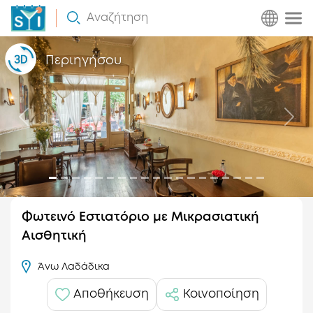
Πως
Αναζήτηση
Λειτουργεί
Περιηγήσου
Προηγούμενο
Επό
Φωτεινό Εστιατόριο με Μικρασιατική
Αισθητική
Άνω Λαδάδικα
Αποθήκευση
Κοινοποίηση