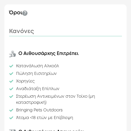
Πυρασφάλεια
Ηλιόλουστος
Όροι
Ξύλινο Πάτωμα
Χωρίς Κολώνες
(ενιαίος χώρος)
Κανόνες
Προσβασιμότητα
Τύπος Χώρων
Ισόγειο
Kitchen
Ο Αιθουσάρχης Επιτρέπει
Κοντινό πάρκινγκ
(επί πληρωμή)
Πρόσβαση μέσω
Κατανάλωση Αλκοόλ
Ασφάλτου
Πώληση Εισιτηρίων
Σε Αναγνωρίσιμο
Χορηγίες
Δρόμο (εύρεση από
ταξί)
Αναδιάταξη Επίπλων
Κοντινή Στάση
Στερέωση Αντικειμένων στον Τοίχο (μη
Λεωφορείου
καταστροφική)
Bringing Pets Outdoors
Ειδικές
Άτομα <18 ετών με Επίβλεψη
Προτιμήσεις
Αστική Τοποθεσία