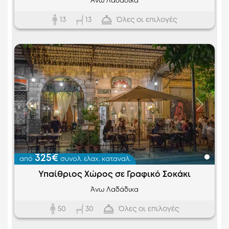
Άνω Λαδάδικα
13
Όλες οι επιλογές
13
Προηγούμενο
Επόμεν
325€
από
συνολ. ελαχ. καταναλ.
Υπαίθριος Χώρος σε Γραφικό Σοκάκι
Άνω Λαδάδικα
50
Όλες οι επιλογές
30