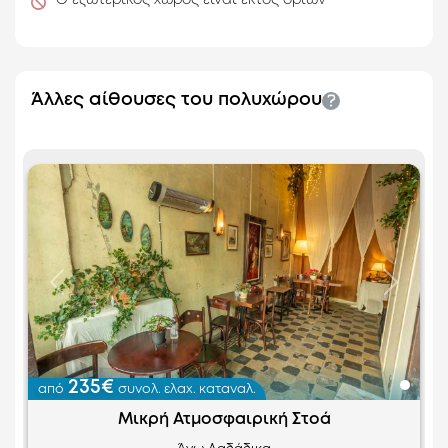
Ο εξωτερικός χώρος είναι εκτός ορίων
Άλλες αίθουσες του πολυχώρου
Προηγούμενο
Επόμεν
235€
από
συνολ. ελαχ. καταναλ.
Μικρή Ατμοσφαιρική Στοά