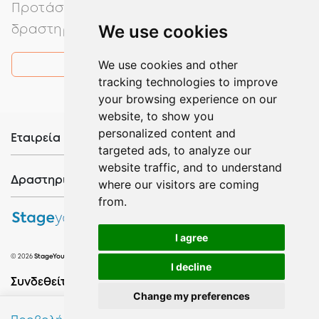
Προτάσεις σύμφωνα με την επιθυμητή σου
We use cookies
δραστηριότητα
We use cookies and other
Εμφάνιση
tracking technologies to improve
your browsing experience on our
website, to show you
personalized content and
Εταιρεία
targeted ads, to analyze our
website traffic, and to understand
Δραστηριότητες
where our visitors are coming
from.
I agree
© 2026
StageYourIdea
. All rights reserved. Designed with
for Event Planning
I decline
Συνδεθείτε μαζί μας
Change my preferences