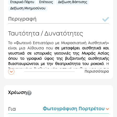
Εταιρικό Πάρτυ
Επέτειος
Δεξίωση Βάπτισης
Δεξίωση Μνημοσύνου
Περιγραφή
Ταυτότητα / Δυνατότητες
Το «Φωτεινό Εστιατόριο με Μικρασιατική Αισθητική»
είναι μια Αίθουσα που
σε μεταφέρει αισθητικά και
γευστικά σε ιστορικές γειτονιές της Μικράς Ασίας
όπου το γραφικό ύφος της βυζαντινής αισθητικής
διασταυρώνεται με την θεατρικότητα του ροκοκό
. Η
διακεκριμένη διεθνώς νέα αστική κουζίνα μας με τις
Περισσότερα
πατροπαράδοτες συνταγές, οι οποίες φέρουν μια
μακραίωνη ιστορία, ζεστασιά και μια απρόσμενη
σύνθεση γεύσεων υπόσχεται να συναρπάσει τους
ουρανίσκους σας. Από εταιρικές συναντήσεις,
Χρέωση
καλλιτεχνικές διοργανώσεις, παρουσιάσεις βιβλίων
έως εορτασμούς ειδικών περιστάσεων (πάρτυ,
επέτειοι) είμαστε εδώ για να σας προσφέρουμε μια
Για
Φωτογράφιση Πορτρέτου
εξατομικευμένη εμπειρία υψηλών προδιαγραφών.